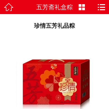



五芳斋礼盒粽
首页

袋装粽子
珍情五芳礼品粽
礼盒粽子
新闻中心
关于我们
人才招聘
在线留言
联系我们