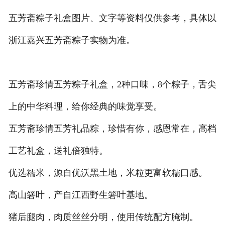
五芳斋粽子礼盒图片、文字等资料仅供参考，具体以
浙江嘉兴五芳斋粽子实物为准。
五芳斋珍情五芳粽子礼盒，2种口味，8个粽子，舌尖
上的中华料理，给你经典的味觉享受。
五芳斋珍情五芳礼品粽，珍惜有你，感恩常在，高档
工艺礼盒，送礼倍独特。
优选糯米，源自优沃黑土地，米粒更富软糯口感。
高山箬叶，产自江西野生箬叶基地。
猪后腿肉，肉质丝丝分明，使用传统配方腌制。