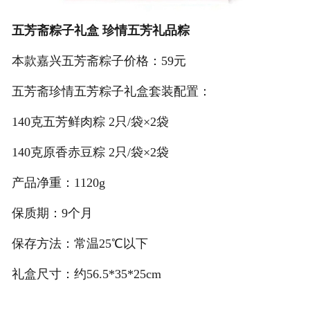
五芳斋粽子礼盒 珍情五芳礼品粽
本款嘉兴五芳斋粽子价格：59元
五芳斋珍情五芳粽子礼盒套装配置：
140克五芳鲜肉粽 2只/袋×2袋
140克原香赤豆粽 2只/袋×2袋
产品净重：1120g
保质期：9个月
保存方法：常温25℃以下
礼盒尺寸：约56.5*35*25cm